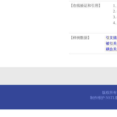
【在线验证和引用】
1.
2.
3.
4
【样例数据】
引文描
被引关
耦合关
版权所有© 
制作维护:NST