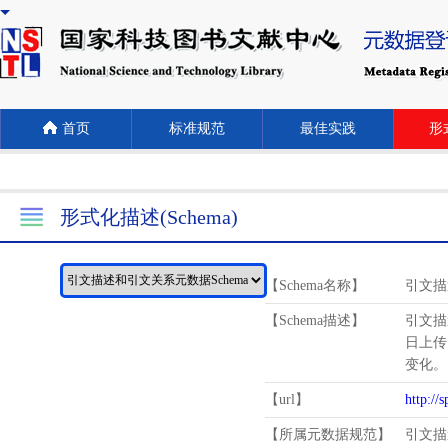
首页
标准规范
最佳实践
形式
形式化描述(Schema)
【Schema名称】
引文描
【Schema描述】
引文描
日上传
变化。
【url】
http://
【所属元数据规范】
引文描