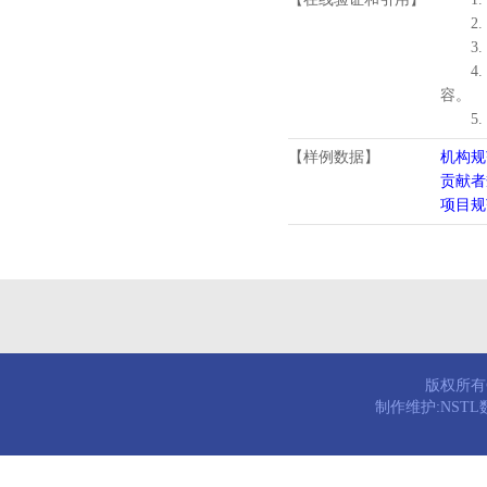
2.
3.
4
容。
5
【样例数据】
机构规
贡献者
项目规
版权所有© 
制作维护:NST