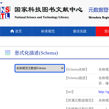
首页
标准规范
最佳实践
形式
形式化描述(Schema)
【Schema名称】
名称规
【Schema描述】
名称规
容，修
【url】
http://
【所属元数据规范】
名称规
【在线验证和引用】
1.