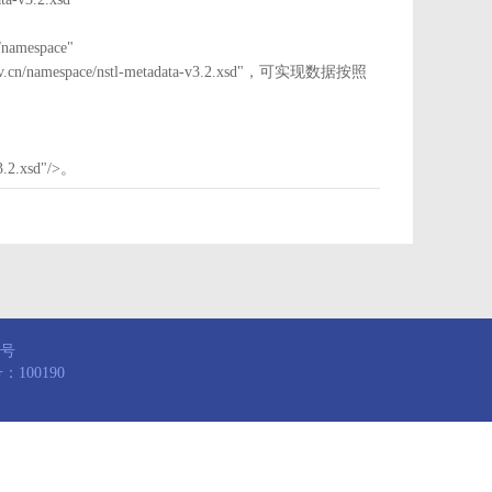
mespace"
nstl.gov.cn/namespace/nstl-metadata-v3.2.xsd"，可实现数据按照
3.2.xsd"/>。
8号
100190