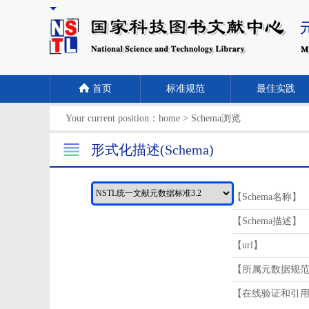
首页
标准规范
最佳实践
Your current position：
home
>
Schema浏览
形式化描述(Schema)
【Schema名称】
【Schema描述】
【url】
【所属元数据规
【在线验证和引