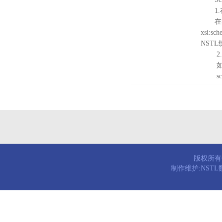
1.
在待验证的
xsi:sc
NST
2.
如需引
schema
版权所有© 
制作维护:NST