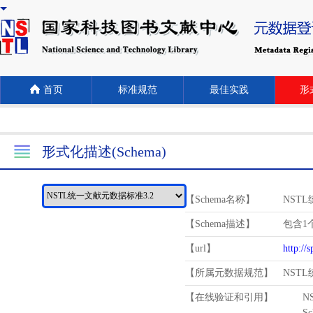
首页
标准规范
最佳实践
形式
形式化描述(Schema)
【Schema名称】
NST
【Schema描述】
包含1个
【url】
http://
【所属元数据规范】
NST
【在线验证和引用】
N
Schema