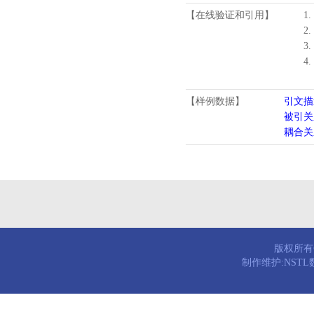
【在线验证和引用】
1.
2.
3.
4
【样例数据】
引文描
被引关
耦合关
版权所有© 
制作维护:NST