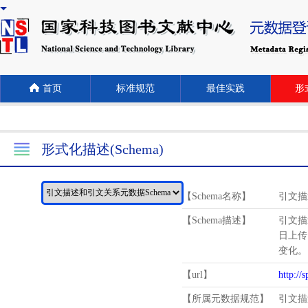
首页
标准规范
最佳实践
形式
形式化描述(Schema)
【Schema名称】
引文描
【Schema描述】
引文描
日上传
变化。
【url】
http://
【所属元数据规范】
引文描