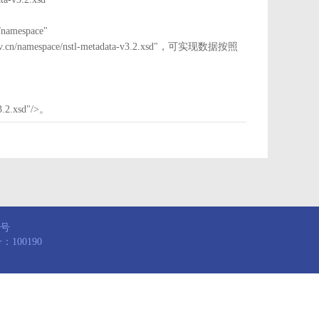
mespace"
nstl.gov.cn/namespace/nstl-metadata-v3.2.xsd"，可实现数据按照
3.2.xsd"/>。
8号
100190