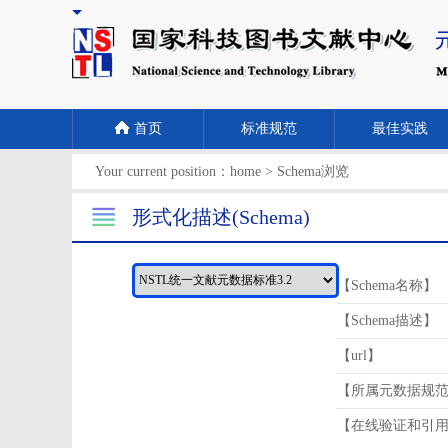
首页
标准规范
最佳实践
Your current position：
home
>
Schema浏览
形式化描述(Schema)
【Schema名称】
【Schema描述】
【url】
【所属元数据规
【在线验证和引