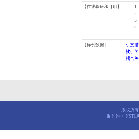
【在线验证和引用】
1.
2.
3.
4
【样例数据】
引文描
被引关
耦合关
版权所有© 
制作维护:NST