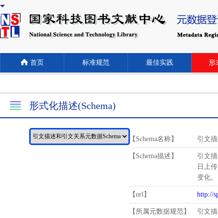
首页
标准规范
最佳实践
形式
形式化描述(Schema)
【Schema名称】
引文描
【Schema描述】
引文描
日上传
变化。
【url】
http://
【所属元数据规范】
引文描