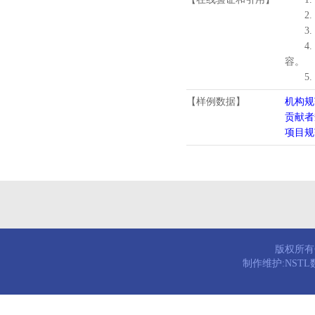
2.
3.
4
容。
5
【样例数据】
机构规
贡献者
项目规
版权所有© 
制作维护:NST