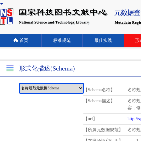
首页
标准规范
最佳实践
形式
形式化描述(Schema)
【Schema名称】
名称规
【Schema描述】
名称规
容，修
【url】
http://
【所属元数据规范】
名称规
【在线验证和引用】
1.