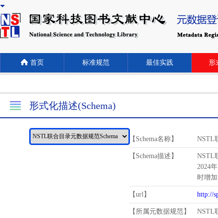
首页
标准规范
最佳实践
形式
形式化描述(Schema)
【Schema名称】
NST
【Schema描述】
NST
2024
时增加
【url】
http://
【所属元数据规范】
NST