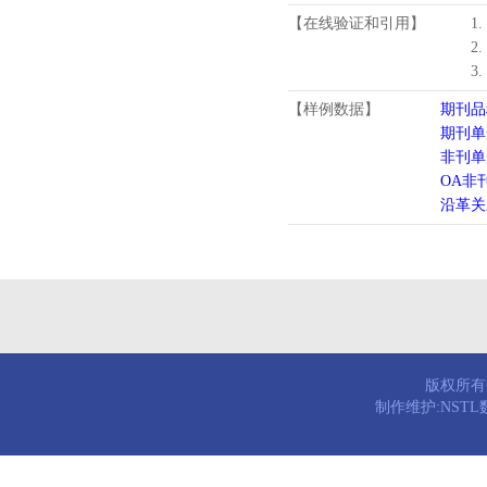
【在线验证和引用】
1
2
3
【样例数据】
期刊品
期刊单
非刊单
OA非
沿革关
版权所有© 
制作维护:NST