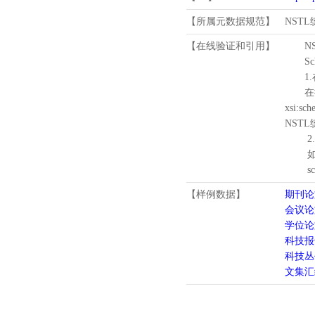
【所属元数据规范】
NST
【在线验证和引用】
N
Schema
1.
在待验证的
xsi:sc
NST
2.
如需引
schema
【样例数据】
期刊论
会议论
学位论
科技报
科技丛
文集汇