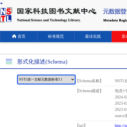
首页
标准规范
最佳实践
形式
形式化描述(Schema)
【Schema名称】
NST
【Schema描述】
包含1个
2024-
2023-
2023-
sour
【url】
http://