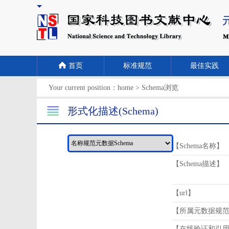
首页
标准规范
最佳实践
Your current position：
home
>
Schema浏览
形式化描述(Schema)
【Schema名称】
【Schema描述】
【url】
【所属元数据规
【在线验证和引