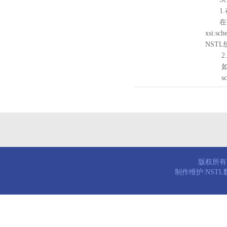
1.
在待验证的
xsi:sc
NST
2.
如需引
schema
版权所有© 
制作维护:NST