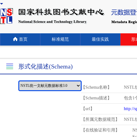
首页
标准规范
最佳实践
形式
形式化描述(Schema)
【Schema名称】
NST
【Schema描述】
包含1个
【url】
http://
【所属元数据规范】
NST
【在线验证和引用】
N
Schema