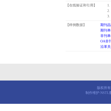
【在线验证和引用】
1
2
3
【样例数据】
期刊品
期刊单
非刊单
OA非
沿革关
版权所有© 
制作维护:NST