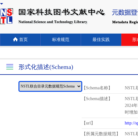
首页
标准规范
最佳实践
形式
形式化描述(Schema)
【Schema名称】
NST
【Schema描述】
NST
2024
时增加
【url】
http://
【所属元数据规范】
NST