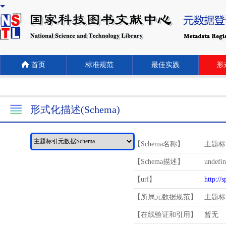
首页
标准规范
最佳实践
形式
形式化描述(Schema)
【Schema名称】
主题标
【Schema描述】
undefi
【url】
http://
【所属元数据规范】
主题标
【在线验证和引用】
暂无