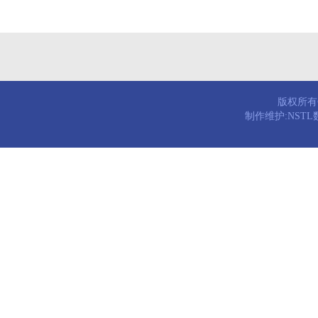
版权所有© 
制作维护:NST