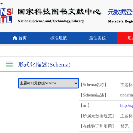
首页
标准规范
最佳实践
形式
形式化描述(Schema)
【Schema名称】
主题标
【Schema描述】
undefi
【url】
http://
【所属元数据规范】
主题标
【在线验证和引用】
暂无