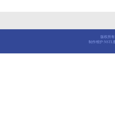
版权所有© 
制作维护:NST