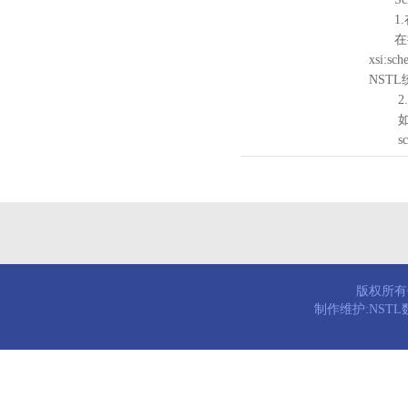
1.
在待验证的
xsi:sc
NST
2.
如需引
schema
版权所有© 
制作维护:NST