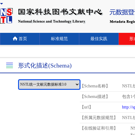
首页
标准规范
最佳实践
形式
形式化描述(Schema)
【Schema名称】
NST
【Schema描述】
包含1个
【url】
http://
【所属元数据规范】
NST
【在线验证和引用】
N
Schema