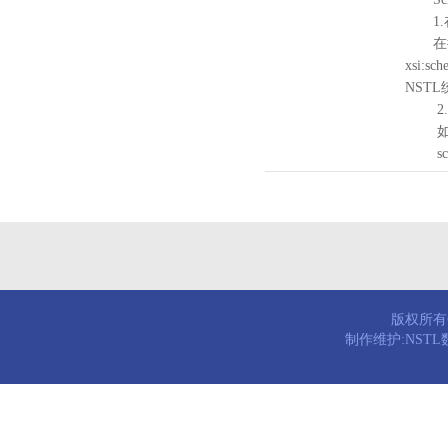
1.
在待验证的
xsi:sc
NST
2.
如需引
schema
版权所有© 
制作维护:NST