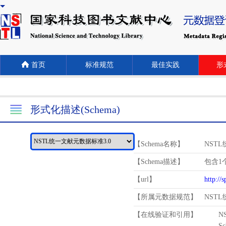
首页
标准规范
最佳实践
形式
形式化描述(Schema)
【Schema名称】
NST
【Schema描述】
包含1个
【url】
http://
【所属元数据规范】
NST
【在线验证和引用】
N
Schema