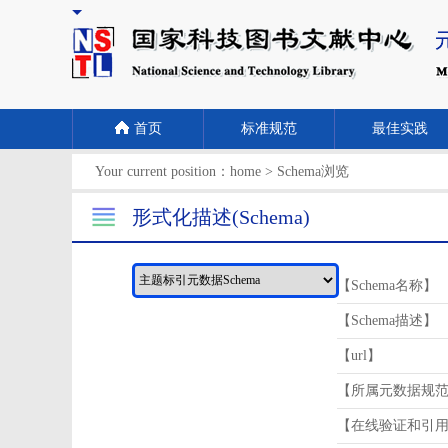
首页
标准规范
最佳实践
Your current position：
home
>
Schema浏览
形式化描述(Schema)
【Schema名称】
【Schema描述】
【url】
【所属元数据规
【在线验证和引