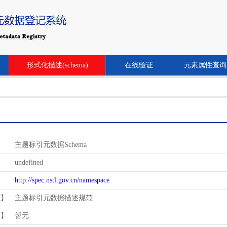
形式化描述(schema)
在线验证
元素属性查询
主题标引元数据Schema
undefined
http://spec.nstl.gov.cn/namespace
范】
主题标引元数据描述规范
用】
暂无