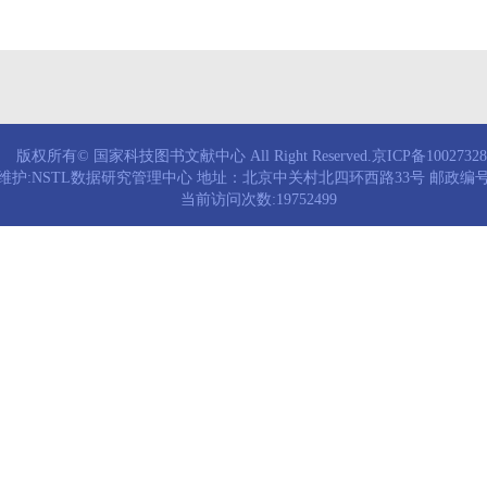
版权所有© 国家科技图书文献中心 All Right Reserved.京ICP备1002732
维护:NSTL数据研究管理中心 地址：北京中关村北四环西路33号 邮政编号：
当前访问次数:19752499