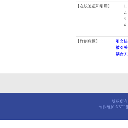
【在线验证和引用】
1.
2.
3.
4
【样例数据】
引文描
被引关
耦合关
版权所有© 
制作维护:NST