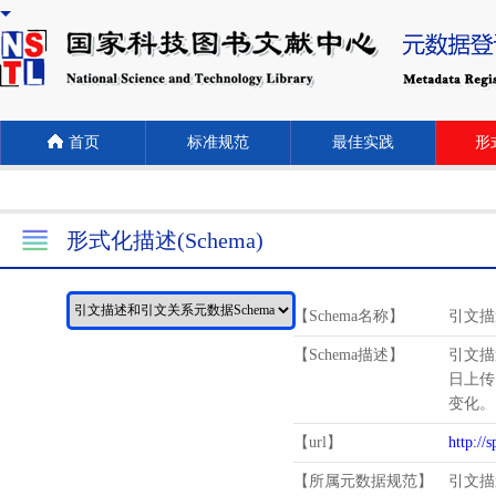
首页
标准规范
最佳实践
形式
形式化描述(Schema)
【Schema名称】
引文描
【Schema描述】
引文描
日上传
变化。
【url】
http://
【所属元数据规范】
引文描