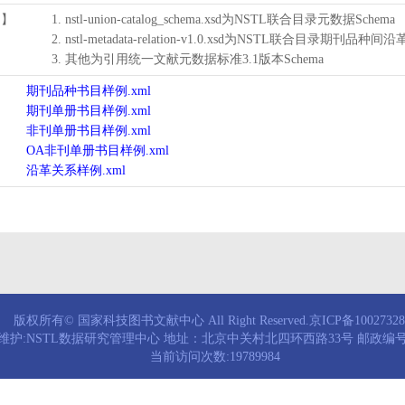
用】
1. nstl-union-catalog_schema.xsd为NSTL联合目录元数据Schema
2. nstl-metadata-relation-v1.0.xsd为NSTL联合目录期刊品种间
3. 其他为引用统一文献元数据标准3.1版本Schema
期刊品种书目样例.xml
期刊单册书目样例.xml
非刊单册书目样例.xml
OA非刊单册书目样例.xml
沿革关系样例.xml
版权所有© 国家科技图书文献中心 All Right Reserved.京ICP备1002732
维护:NSTL数据研究管理中心 地址：北京中关村北四环西路33号 邮政编号：
当前访问次数:19789984