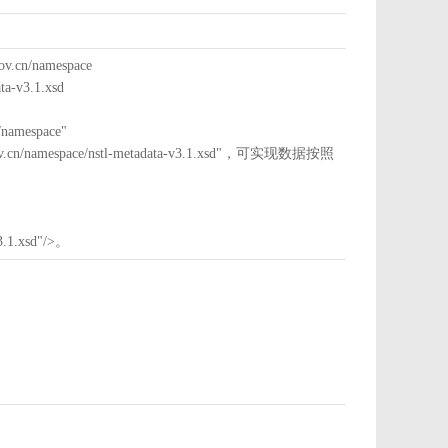
cn/namespace
a-v3.1.xsd
mespace"
nstl.gov.cn/namespace/nstl-metadata-v3.1.xsd"，可实现数据按照
3.1.xsd"/>。