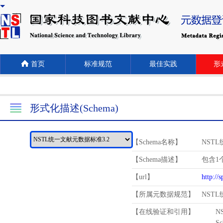
首页
标准规范
最佳实践
形式
形式化描述(Schema)
【Schema名称】
NST
【Schema描述】
包含1个
【url】
http://
【所属元数据规范】
NST
【在线验证和引用】
N
Schema