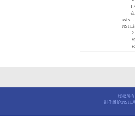
1.
在待验证的
xsi:sc
NST
2.
如需引
schema
版权所有© 
制作维护:NST