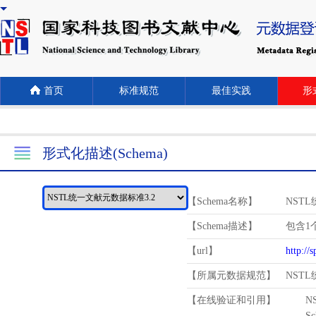
首页
标准规范
最佳实践
形式
形式化描述(Schema)
【Schema名称】
NST
【Schema描述】
包含1个
【url】
http://
【所属元数据规范】
NST
【在线验证和引用】
N
Schema