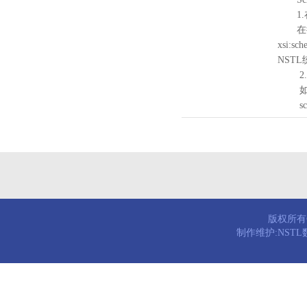
1.
在待验证的
xsi:sc
NST
2.
如需引
schema
版权所有© 
制作维护:NST