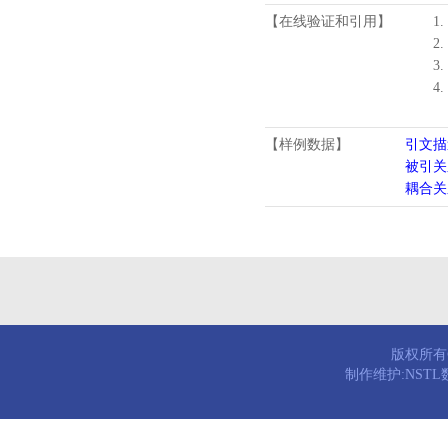
【在线验证和引用】
1.
2.
3.
4
【样例数据】
引文描
被引关
耦合关
版权所有© 
制作维护:NST