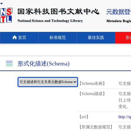
首页
标准规范
最佳实践
形式
形式化描述(Schema)
【Schema名称】
引文描
【Schema描述】
引文描
日上传
变化。
【url】
http://
【所属元数据规范】
引文描