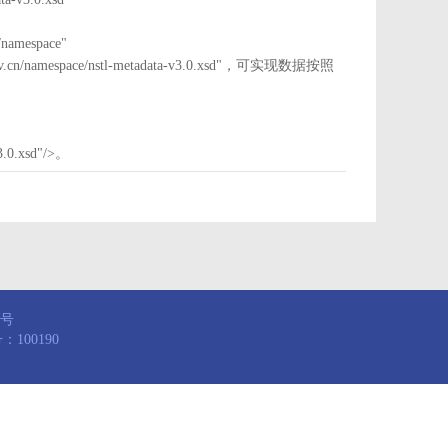
mespace"
nstl.gov.cn/namespace/nstl-metadata-v3.0.xsd"，可实现数据按照
3.0.xsd"/>。
8号
100190