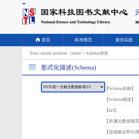
首页
标准规范
最佳实践
Your current position：
home
>
Schema浏览
形式化描述(Schema)
【Schema名称】
【Schema描述】
【url】
【所属元数据规
【在线验证和引