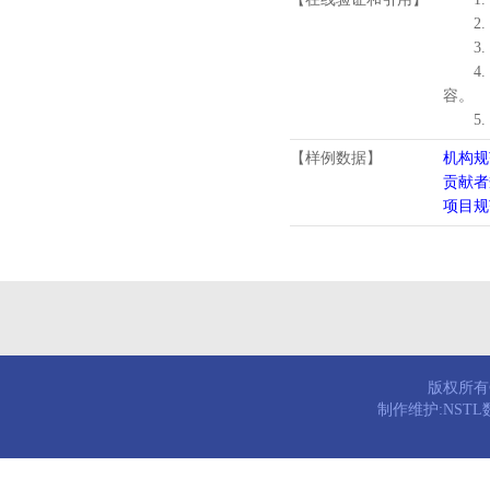
2.
3.
4
容。
5
【样例数据】
机构规
贡献者
项目规
版权所有© 
制作维护:NST