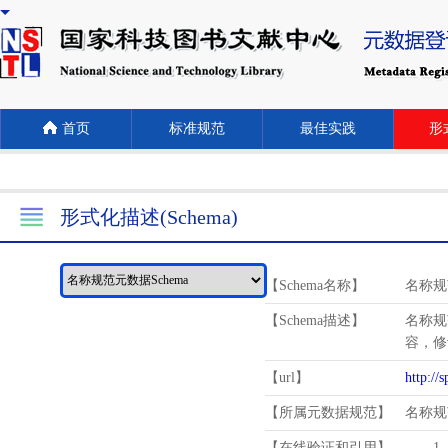
首页
标准规范
最佳实践
形式
形式化描述(Schema)
【Schema名称】
名称规
【Schema描述】
名称规
容，修
【url】
http://
【所属元数据规范】
名称规
【在线验证和引用】
1.