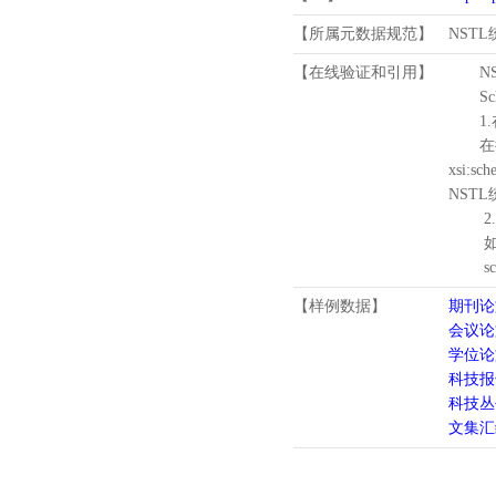
【所属元数据规范】
NST
【在线验证和引用】
N
Schema
1.
在待验证的
xsi:sc
NST
2.
如需引
schema
【样例数据】
期刊论
会议论
学位论
科技报
科技丛
文集汇