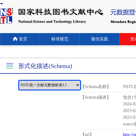
首页
标准规范
最佳实践
形式
形式化描述(Schema)
【Schema名称】
NST
【Schema描述】
包含1个
2024-
2023-
2023-
sour
【url】
http://