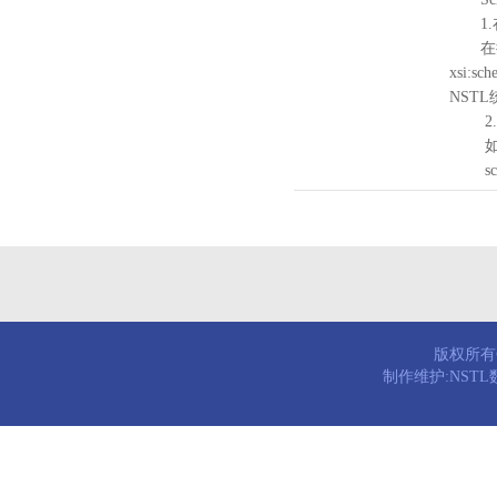
1.
在待验证的
xsi:sc
NST
2.
如需引
schema
版权所有© 
制作维护:NST