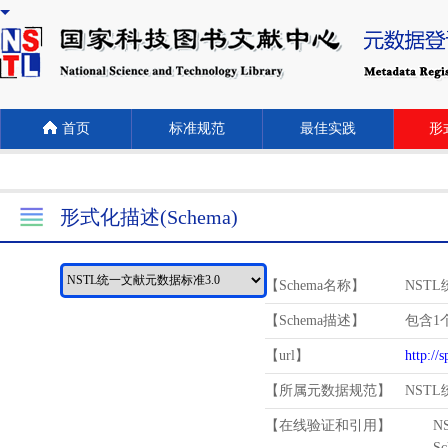
首页
标准规范
最佳实践
形式
形式化描述(Schema)
【Schema名称】
NST
【Schema描述】
包含1个
【url】
http://
【所属元数据规范】
NST
【在线验证和引用】
N
Schema