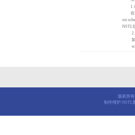
1.
在待验证的
xsi:sc
NST
2.
如需引
schema
版权所有© 
制作维护:NST