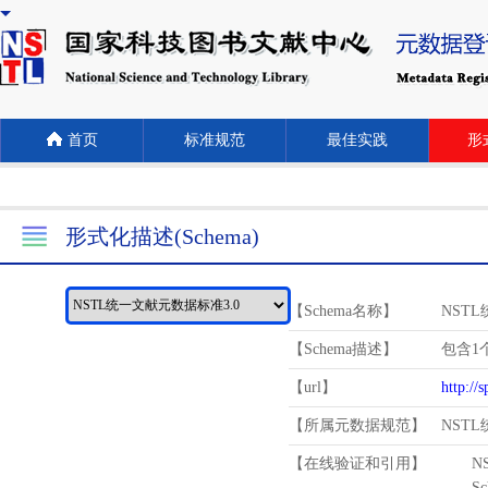
首页
标准规范
最佳实践
形式
形式化描述(Schema)
【Schema名称】
NST
【Schema描述】
包含1个
【url】
http://
【所属元数据规范】
NST
【在线验证和引用】
N
Schema