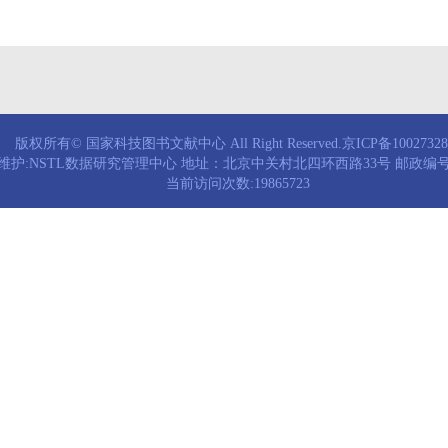
版权所有© 国家科技图书文献中心 All Right Reserved.京ICP备1002732
维护:NSTL数据研究管理中心 地址：北京中关村北四环西路33号 邮政编号：
当前访问次数:19865723