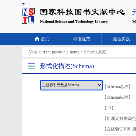
首页
标准规范
最佳实践
Your current position：
home
>
Schema浏览
形式化描述(Schema)
【Schema名称】
【Schema描述】
【url】
【所属元数据规
【在线验证和引