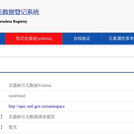
形式化描述(schema)
在线验证
元素属性查询
主题标引元数据Schema
undefined
http://spec.nstl.gov.cn/namespace
范】
主题标引元数据描述规范
用】
暂无