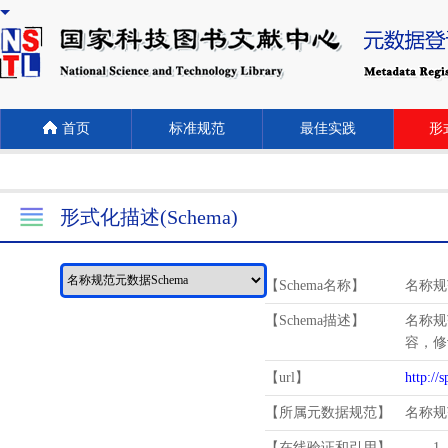
首页
标准规范
最佳实践
形式
形式化描述(Schema)
【Schema名称】
名称规
【Schema描述】
名称规
容，修
【url】
http://
【所属元数据规范】
名称规
【在线验证和引用】
1.