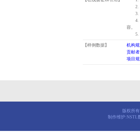
2.
3.
4
容。
5
【样例数据】
机构规
贡献者
项目规
版权所有© 
制作维护:NST