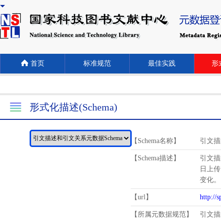
首页
标准规范
最佳实践
形式
形式化描述(Schema)
【Schema名称】
引文描
【Schema描述】
引文描
日上传
变化。
【url】
http://
【所属元数据规范】
引文描