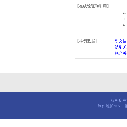
【在线验证和引用】
1.
2.
3.
4
【样例数据】
引文描
被引关
耦合关
版权所有© 
制作维护:NST