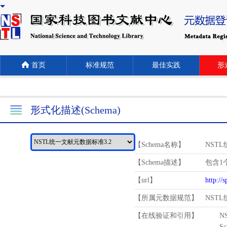
首页
标准规范
最佳实践
形式
形式化描述(Schema)
【Schema名称】
NST
【Schema描述】
包含1个
【url】
http://
【所属元数据规范】
NST
【在线验证和引用】
N
Schema