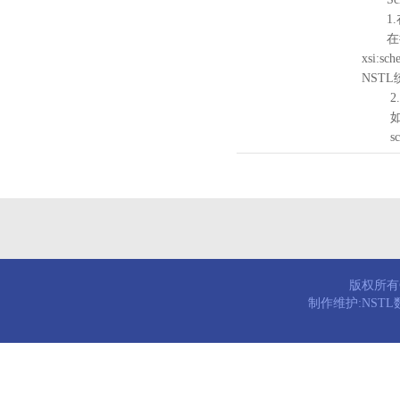
1.
在待验证的
xsi:sc
NST
2.
如需引
schema
版权所有© 
制作维护:NST