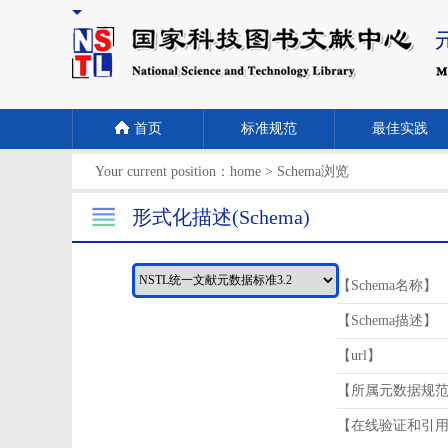
首页
标准规范
最佳实践
Your current position：
home
>
Schema浏览
形式化描述(Schema)
【Schema名称】
【Schema描述】
【url】
【所属元数据规
【在线验证和引