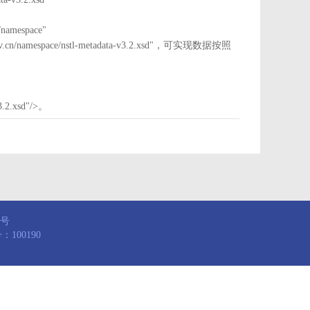
mespace"
nstl.gov.cn/namespace/nstl-metadata-v3.2.xsd"，可实现数据按照
3.2.xsd"/>。
8号
100190