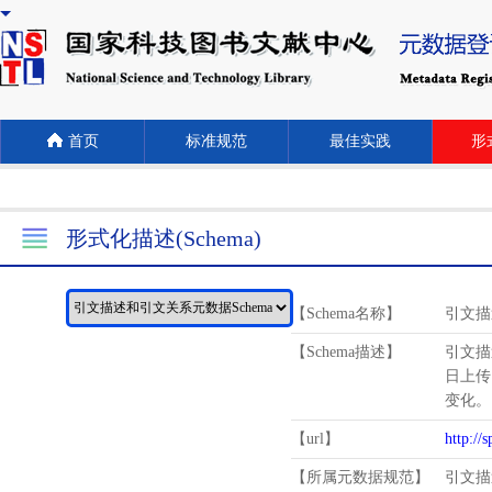
首页
标准规范
最佳实践
形式
形式化描述(Schema)
【Schema名称】
引文描
【Schema描述】
引文描
日上传
变化。
【url】
http://
【所属元数据规范】
引文描