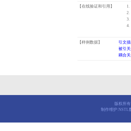
【在线验证和引用】
1.
2.
3.
4
【样例数据】
引文描
被引关
耦合关
版权所有© 
制作维护:NST