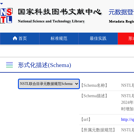
首页
标准规范
最佳实践
形式
形式化描述(Schema)
【Schema名称】
NST
【Schema描述】
NST
2024
时增加
【url】
http://
【所属元数据规范】
NST