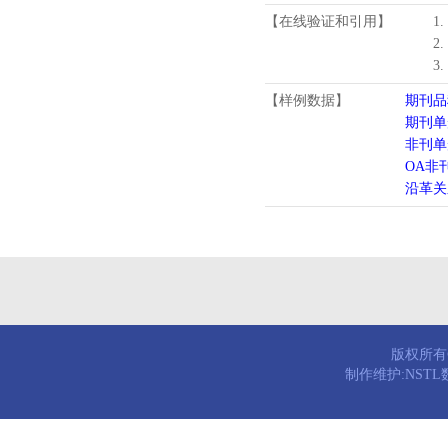
【在线验证和引用】
1
2
3
【样例数据】
期刊品
期刊单
非刊单
OA非
沿革关
版权所有© 
制作维护:NST