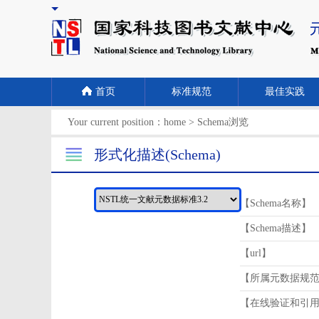
首页
标准规范
最佳实践
Your current position：
home
>
Schema浏览
形式化描述(Schema)
【Schema名称】
【Schema描述】
【url】
【所属元数据规
【在线验证和引