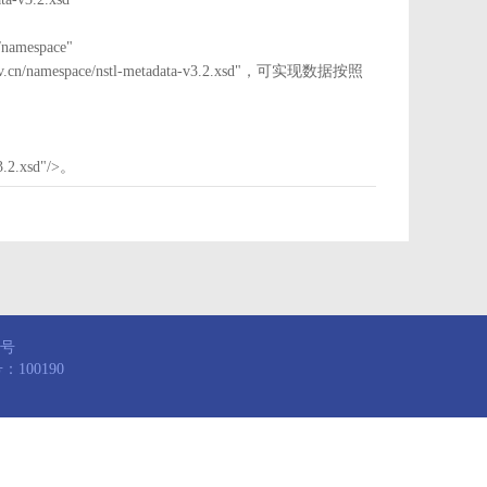
mespace"
nstl.gov.cn/namespace/nstl-metadata-v3.2.xsd"，可实现数据按照
3.2.xsd"/>。
8号
100190