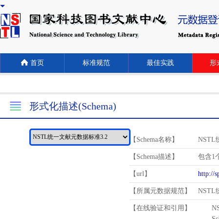
首页
标准规范
最佳实践
形式
形式化描述(Schema)
【Schema名称】
NST
【Schema描述】
包含1个
【url】
http://
【所属元数据规范】
NST
【在线验证和引用】
N
Schema