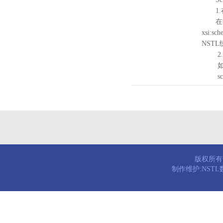
1.
在待验证的
xsi:sc
NST
2.
如需引
schema
版权所有© 
制作维护:NST