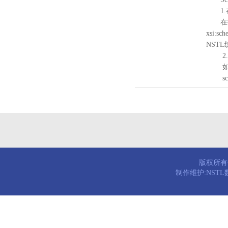
1.
在待验证的
xsi:sc
NST
2.
如需引
schema
版权所有© 
制作维护:NST