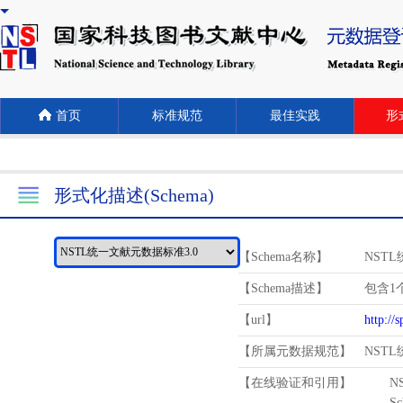
首页
标准规范
最佳实践
形式
形式化描述(Schema)
【Schema名称】
NST
【Schema描述】
包含1个
【url】
http://
【所属元数据规范】
NST
【在线验证和引用】
N
Schema