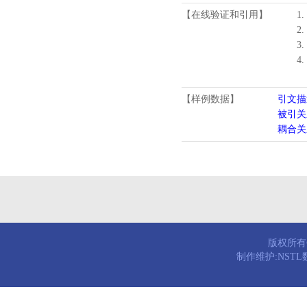
【在线验证和引用】
1.
2.
3.
4
【样例数据】
引文描
被引关
耦合关
版权所有© 
制作维护:NST