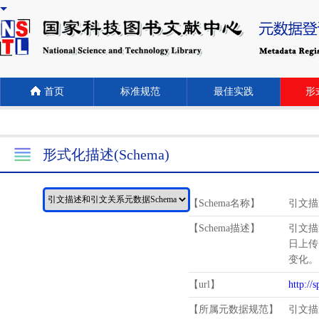
首页
标准规范
最佳实践
形式
形式化描述(Schema)
【Schema名称】
引文描
【Schema描述】
引文描
日上传
变化。
【url】
http://
【所属元数据规范】
引文描