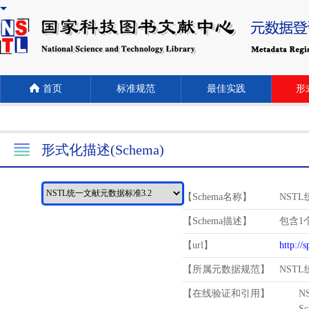
首页
标准规范
最佳实践
形式
形式化描述(Schema)
【Schema名称】
NST
【Schema描述】
包含1个
【url】
http://
【所属元数据规范】
NST
【在线验证和引用】
N
Schema