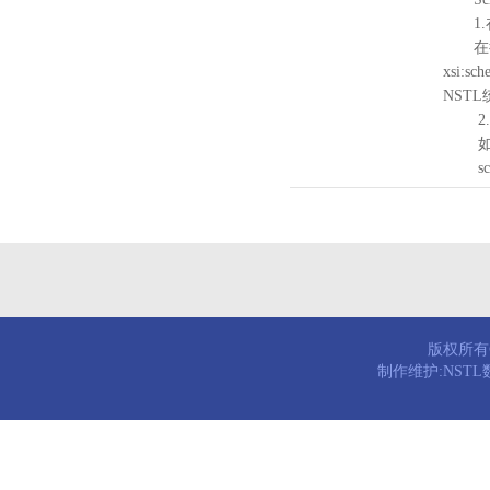
1.
在待验证的
xsi:sc
NST
2.
如需引
schema
版权所有© 
制作维护:NST