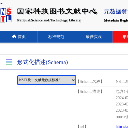
首页
标准规范
最佳实践
形式
形式化描述(Schema)
【Schema名称】
NST
【Schema描述】
包含1个
2024-
2023-
2023-
sour
【url】
http://