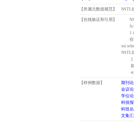
【所属元数据规范】
NST
【在线验证和引用】
N
Schema
1.
在待验证的
xsi:sc
NST
2.
如需引
schema
【样例数据】
期刊论
会议论
学位论
科技报
科技丛
文集汇