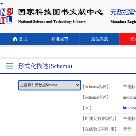
首页
标准规范
最佳实践
形式
形式化描述(Schema)
【Schema名称】
主题标
【Schema描述】
undefi
【url】
http://
【所属元数据规范】
主题标
【在线验证和引用】
暂无