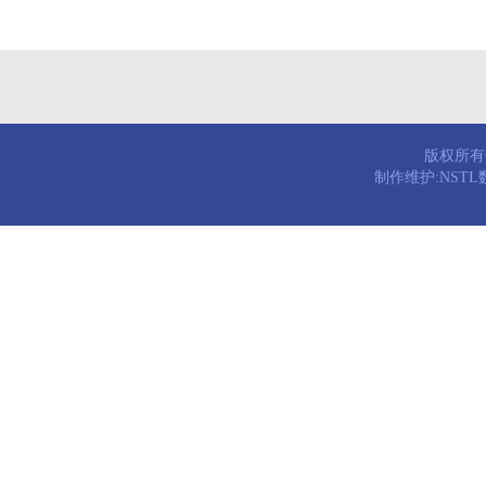
版权所有© 
制作维护:NST