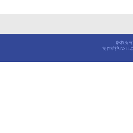
版权所有© 
制作维护:NST