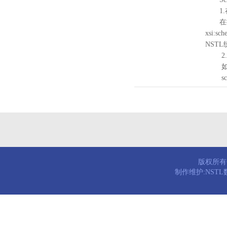
1.
在待验证的
xsi:sc
NST
2.
如需引
schema
版权所有© 
制作维护:NST