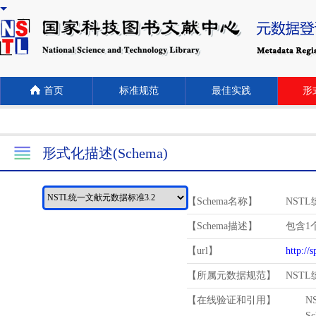
首页
标准规范
最佳实践
形式
形式化描述(Schema)
【Schema名称】
NST
【Schema描述】
包含1个
【url】
http://
【所属元数据规范】
NST
【在线验证和引用】
N
Schema