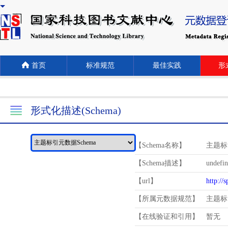
首页
标准规范
最佳实践
形式
形式化描述(Schema)
【Schema名称】
主题标
【Schema描述】
undefi
【url】
http://
【所属元数据规范】
主题标
【在线验证和引用】
暂无