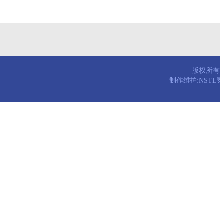
版权所有© 
制作维护:NST