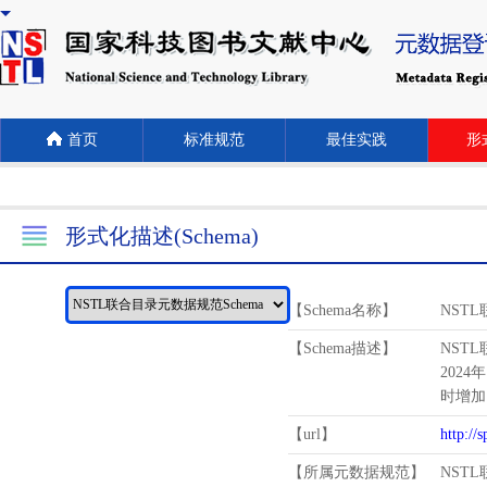
首页
标准规范
最佳实践
形式
形式化描述(Schema)
【Schema名称】
NST
【Schema描述】
NST
2024
时增加
【url】
http://
【所属元数据规范】
NST