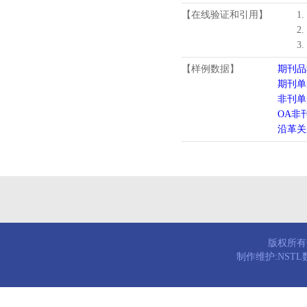
【在线验证和引用】
1
2
3
【样例数据】
期刊品
期刊单
非刊单
OA非
沿革关
版权所有© 
制作维护:NST