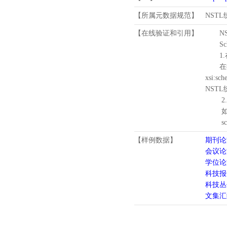
【所属元数据规范】
NST
【在线验证和引用】
N
Schema
1.
在待验证的
xsi:sc
NST
2.
如需引
schema
【样例数据】
期刊论
会议论
学位论
科技报
科技丛
文集汇