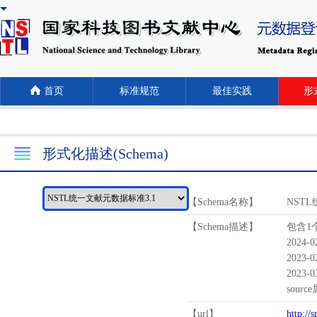
首页
标准规范
最佳实践
形式
形式化描述(Schema)
【Schema名称】
NST
【Schema描述】
包含1个
2024-
2023-
2023-
sour
【url】
http://