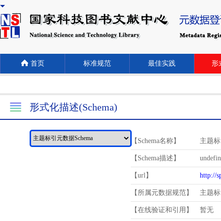
首页
标准规范
最佳实践
形式
形式化描述(Schema)
【Schema名称】
主题标
【Schema描述】
undefi
【url】
http://
【所属元数据规范】
主题标
【在线验证和引用】
暂无