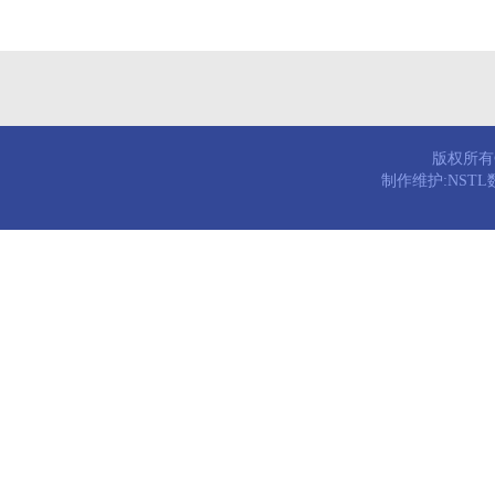
版权所有© 
制作维护:NST