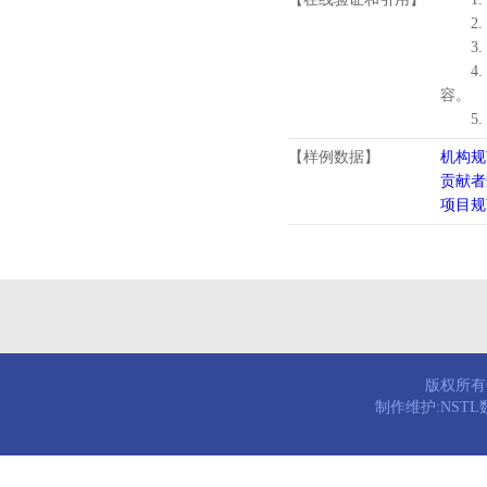
2.
3.
4
容。
5
【样例数据】
机构规
贡献者
项目规
版权所有© 
制作维护:NST