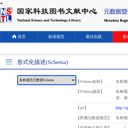
首页
标准规范
最佳实践
形式
形式化描述(Schema)
【Schema名称】
名称规
【Schema描述】
名称规
容，修
【url】
http://
【所属元数据规范】
名称规
【在线验证和引用】
1.